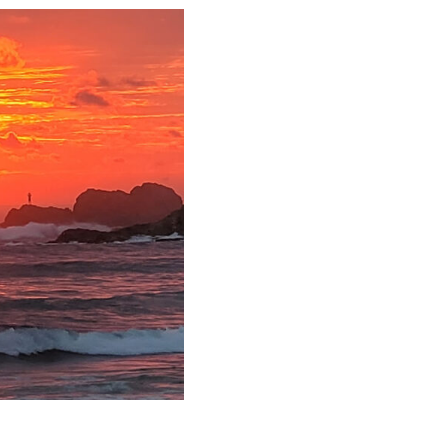
υργικής