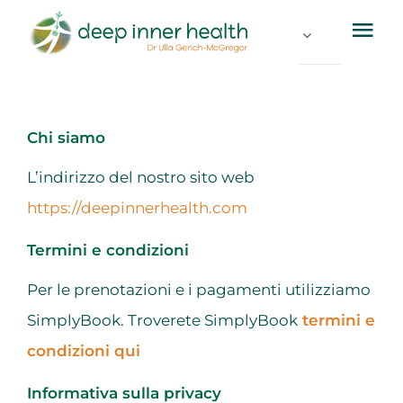
Skip
Tog
to
Nav
content
Circa
Chi siamo
Come possiamo aiutarvi
L’indirizzo del nostro sito web
Contatto
https://deepinnerhealth.com
Termini e condizioni
Prenota un consulto
Per le prenotazioni e i pagamenti utilizziamo
SimplyBook. Troverete SimplyBook
termini e
condizioni qui
Informativa sulla privacy